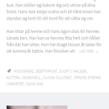
kuk. Han ställer sig bakom dig och stirrar på dina
bröst. Hans kuk börjar svälla och bli hård innan han
skyndar sig bort till sitt bord för att sätta sig ner.
Han tittar på henne och hans ögon dras till hennes
särade ben. Han kan se hennes fitta helt och hållet
från där han sitter. Hon har dragit trosan åt sidan för
att komma åt bättre. Han försöker att
LÄS MER
→
AVSUGNING
,
DEEPTHROAT
,
DJUPT I HALSEN
,
KLITTRA
,
SEXNOVELL
,
SLICKA OLLONET
,
SPRUTA SPERMA
I ANSIKTET
,
SUGA KUK