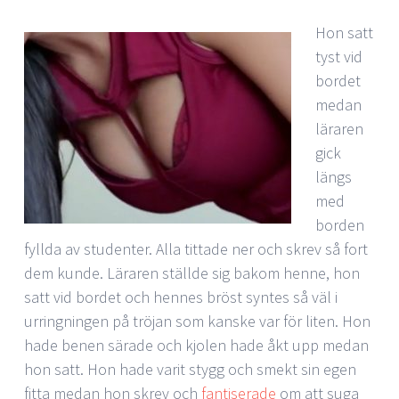
Hon satt
tyst vid
bordet
medan
läraren
gick
längs
med
borden
fyllda av studenter. Alla tittade ner och skrev så fort
dem kunde. Läraren ställde sig bakom henne, hon
satt vid bordet och hennes bröst syntes så väl i
urringningen på tröjan som kanske var för liten. Hon
hade benen särade och kjolen hade åkt upp medan
hon satt. Hon hade varit stygg och smekt sin egen
fitta medan hon skrev och
fantiserade
om att suga