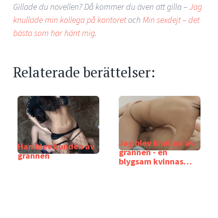
Gillade du novellen? Då kommer du även att gilla –
Jag
knullade min kollega på kontoret
och
Min sexdejt – det
bästa som har hänt mig
.
Relaterade berättelser:
Jag blev knullad av
Han blev bunden av
grannen - en
grannen
blygsam kvinnas
bekännelse