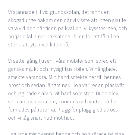
Vi stannade till vid grundskolan, det fanns en
skogsdunge bakom den där vi visste att ingen skulle
vara vid den här tiden på kvällen. Vi kysstes igen, och
började fälla ner baksätena i bilen för att få till en
stor platt yta med filten på.
Vi satte igång ljusen i våra mobiler som spred ett
ganska mjukt och mysigt ljus i bilen. Vi hånglade,
smekte varandra. Min hand smekte ner till hennes
bröst och sedan längre ner. Hon var redan plaskvåt
och jag hade själv blivit hård som sten. Bilen blev
varmare och varmare, kondens och vattenpärlor
formades på rutorna. Plagg för plagg gled av oss
och vi låg snart hud mot hud.
Jag lade mig ovanpå henne och hon särade på sina