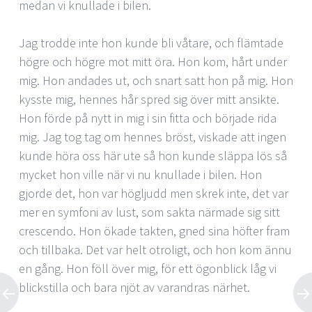
medan vi knullade i bilen.
Jag trodde inte hon kunde bli våtare, och flämtade
högre och högre mot mitt öra. Hon kom, hårt under
mig. Hon andades ut, och snart satt hon på mig. Hon
kysste mig, hennes hår spred sig över mitt ansikte.
Hon förde på nytt in mig i sin fitta och började rida
mig. Jag tog tag om hennes bröst, viskade att ingen
kunde höra oss här ute så hon kunde släppa lös så
mycket hon ville när vi nu knullade i bilen. Hon
gjorde det, hon var högljudd men skrek inte, det var
mer en symfoni av lust, som sakta närmade sig sitt
crescendo. Hon ökade takten, gned sina höfter fram
och tillbaka. Det var helt otroligt, och hon kom ännu
en gång. Hon föll över mig, för ett ögonblick låg vi
blickstilla och bara njöt av varandras närhet.