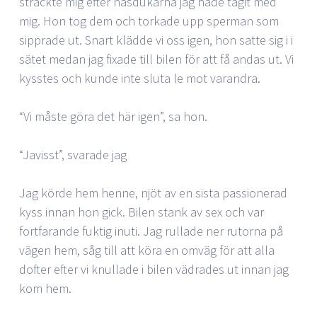
sträckte mig efter näsdukarna jag hade tagit med
mig. Hon tog dem och torkade upp sperman som
sipprade ut. Snart klädde vi oss igen, hon satte sig i i
sätet medan jag fixade till bilen för att få andas ut. Vi
kysstes och kunde inte sluta le mot varandra.
“Vi måste göra det här igen”, sa hon.
“Javisst”, svarade jag
Jag körde hem henne, njöt av en sista passionerad
kyss innan hon gick. Bilen stank av sex och var
fortfarande fuktig inuti. Jag rullade ner rutorna på
vägen hem, såg till att köra en omväg för att alla
dofter efter vi knullade i bilen vädrades ut innan jag
kom hem.