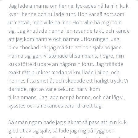
Jag lade armarna om henne, lyckades hålla min kuk
kvar i henne och rullade runt. Hon var så gott som
utmattad, men ville ha mer. Hon ville ha mig inom
sig. Jag knullade henne i en rasande takt, och kände
att jag kom närmre och närmre utlösningen. Jag
blev chockad när jag märkte att hon själv började
närma sig igen. Vi stönade tillsammans, högre, min
kuk stötte djupare än någonsin förut. Jag träffade
exakt rätt punkter medan vi knullade i bilen, och
hennes fitta smet åt och skapade ett härligt tryck. Vi
darrade, njöt av varje sekund när vi kom
tillsammans. Jag lade ner på henne, och där låg vi,
kysstes och smekandes varandra ett tag.
Så småningom hade jag slaknat så pass att min kuk
gled ut av sig själv, så lade jag mig på rygg och