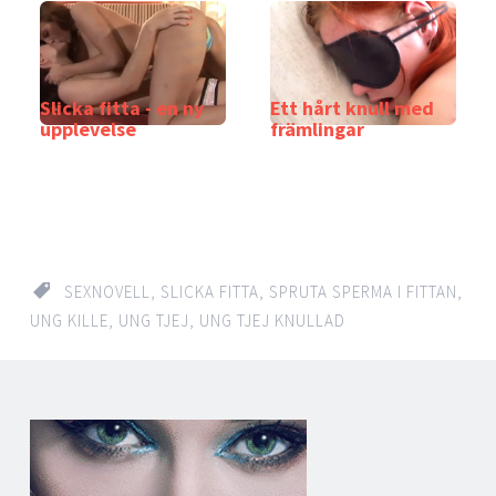
Slicka fitta - en ny
Ett hårt knull med
upplevelse
främlingar
SEXNOVELL
,
SLICKA FITTA
,
SPRUTA SPERMA I FITTAN
,
UNG KILLE
,
UNG TJEJ
,
UNG TJEJ KNULLAD
Post
←
→
navigation