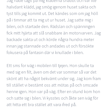
Jag hade tagit på mig kläderna snabbt och var lite
halvdant klädd, jag smög igenom huset sakta och
tyst tills jag kommit ut. Det kändes som om jag höll
på i timmar att ta mig ut ur huset. Jag satte mig i
bilen, och startade den. Rädslan och
spänningen
fick mitt hjärta att slå snabbare än motorvarven. Jag
backade sakta ut och körde några hundra meter
innan jag stannade och andades ut och försökte
fokusera på fantasin där vi knullade i bilen.
Ett sms for iväg i mobilen till tjejen. Hon skulle ta
med sig en filt, även om det var sommar så var det
skönt att ha något bekvämt under sig. Jag kom fram
till stället vi bestämt oss att mötas på och sms:ade
henne igen. Hon var på väg. Efter en stund kom hon
och satte sig i bilen. Vi kysstes och åkte sen iväg för
att hitta ett bra stället att vara ifred på.