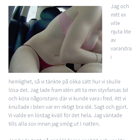
Jag och
mitt ex
ville
njuta lite
av
varandra
i
hemlighet, så vi tänkte på olika sätt hur vi skulle
lösa det. Jag lade fram idén att ta min styvfarsas bil
och köra någonstans där vi kunde vara i fred. Att vi
knullade i bilen var en riktigt bra idé. Sagt och gjort.
Vi valde en lördag kväll för det hela. Jag väntade
tills alla sov innan jag smög ut I natten.