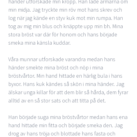
händer utforskade min kropp. Han lade armarna om
min midja. Jag tryckte min röv mot hans skrev och
log när jag kände en styv kuk mot min rumpa. Han
tog av mig min blus och knäppte upp min bh. Mina
stora bröst var där för honom och hans började
smeka mina känsla kuddar.
Våra munnar utforskade varandra medan hans
händer smekte mina bröst och nöp i mina
bröstvårtor. Min hand hittade en härlig bula i hans
byxor. Hans kuk kändes så skön i mina händer. Jag
älskar unga killar för att dem blir så hårda, dem fyrar
alltid av en så stor sats och att titta på det.
Han började suga mina bröstvårtor medan hans ena
hand hittade min fitta och började smeka den. Jag
drog av hans tröja och blottade hans fasta och