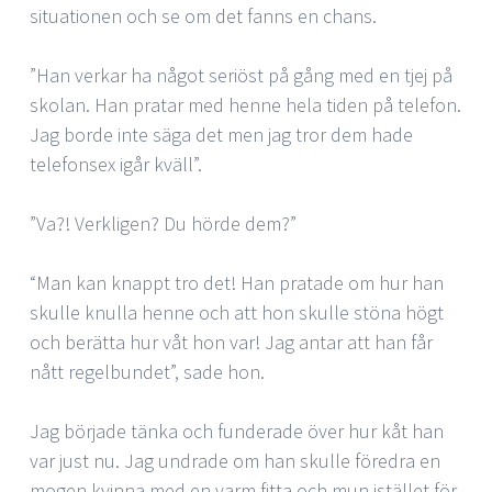
situationen och se om det fanns en chans.
”Han verkar ha något seriöst på gång med en tjej på
skolan. Han pratar med henne hela tiden på telefon.
Jag borde inte säga det men jag tror dem hade
telefonsex igår kväll”.
”Va?! Verkligen? Du hörde dem?”
“Man kan knappt tro det! Han pratade om hur han
skulle knulla henne och att hon skulle stöna högt
och berätta hur våt hon var! Jag antar att han får
nått regelbundet”, sade hon.
Jag började tänka och funderade över hur kåt han
var just nu. Jag undrade om han skulle föredra en
mogen kvinna med en varm fitta och mun istället för