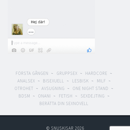
FÖRSTA GÅNGEN
GRUPPSEX
HARDCORE
ANALSEX
BISEXUELL
LESBISK
MILF
OTROHET
AVSUGNING
ONE NIGHT STAND
BDSM
ONANI
FETISH
SEXDEJTING
BERÄTTA DIN SEXNOVELL
© SNUSKISAR 2026