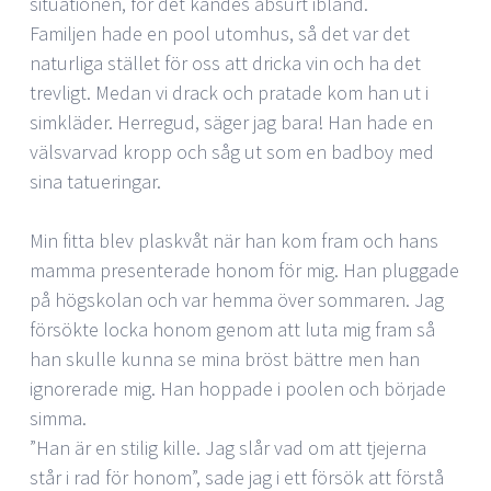
situationen, för det kändes absurt ibland.
Familjen hade en pool utomhus, så det var det
naturliga stället för oss att dricka vin och ha det
trevligt. Medan vi drack och pratade kom han ut i
simkläder. Herregud, säger jag bara! Han hade en
välsvarvad kropp och såg ut som en badboy med
sina tatueringar.
Min fitta blev plaskvåt när han kom fram och hans
mamma presenterade honom för mig. Han pluggade
på högskolan och var hemma över sommaren. Jag
försökte locka honom genom att luta mig fram så
han skulle kunna se mina bröst bättre men han
ignorerade mig. Han hoppade i poolen och började
simma.
”Han är en stilig kille. Jag slår vad om att tjejerna
står i rad för honom”, sade jag i ett försök att förstå