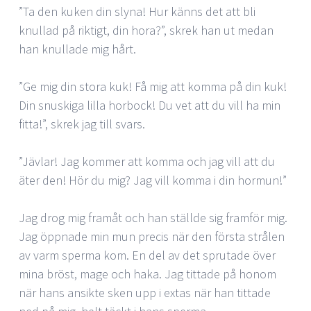
”Ta den kuken din slyna! Hur känns det att bli
knullad på riktigt, din hora?”, skrek han ut medan
han knullade mig hårt.
”Ge mig din stora kuk! Få mig att komma på din kuk!
Din snuskiga lilla horbock! Du vet att du vill ha min
fitta!”, skrek jag till svars.
”Jävlar! Jag kommer att komma och jag vill att du
äter den! Hör du mig? Jag vill komma i din hormun!”
Jag drog mig framåt och han ställde sig framför mig.
Jag öppnade min mun precis när den första strålen
av varm sperma kom. En del av det sprutade över
mina bröst, mage och haka. Jag tittade på honom
när hans ansikte sken upp i extas när han tittade