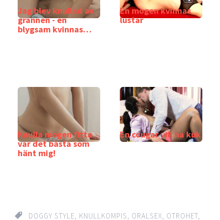
Jag blev knullad av
En mogen kvinnas
grannen - en
lustar
blygsam kvinnas
bekännelse
Knulla mogen fitta
En cougar vill ha kuk
var det bästa som
hänt mig!
DOGGY STYLE
,
KNULLKOMPIS
,
ORALSEX
,
OTROHET
,