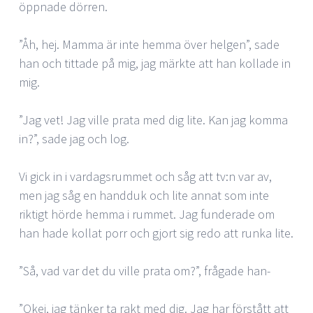
öppnade dörren.
”Åh, hej. Mamma är inte hemma över helgen”, sade
han och tittade på mig, jag märkte att han kollade in
mig.
”Jag vet! Jag ville prata med dig lite. Kan jag komma
in?”, sade jag och log.
Vi gick in i vardagsrummet och såg att tv:n var av,
men jag såg en handduk och lite annat som inte
riktigt hörde hemma i rummet. Jag funderade om
han hade kollat porr och gjort sig redo att runka lite.
”Så, vad var det du ville prata om?”, frågade han-
”Okej, jag tänker ta rakt med dig. Jag har förstått att