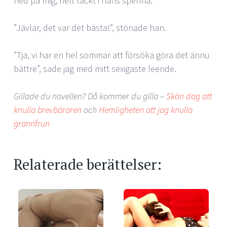
ned på mig, helt täckt i hans sperma.
”Jävlar, det var det bästa!”, stönade han.
”Tja, vi har en hel sommar att försöka göra det ännu
bättre”, sade jag med mitt sexigaste leende.
Gillade du novellen? Då kommer du gilla –
Skön dag att
knulla brevbäraren
och
Hemligheten att jag knulla
grannfrun
Relaterade berättelser: