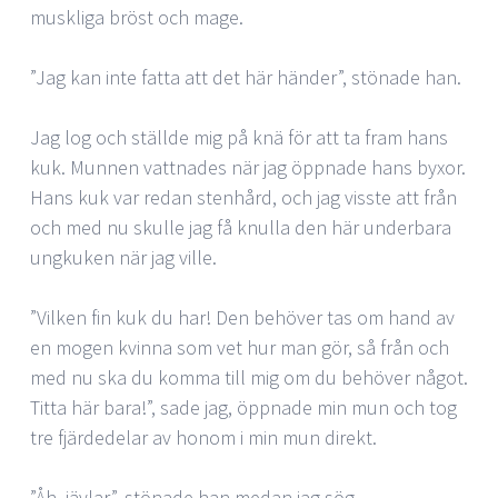
muskliga bröst och mage.
”Jag kan inte fatta att det här händer”, stönade han.
Jag log och ställde mig på knä för att ta fram hans
kuk. Munnen vattnades när jag öppnade hans byxor.
Hans kuk var redan stenhård, och jag visste att från
och med nu skulle jag få knulla den här underbara
ungkuken när jag ville.
”Vilken fin kuk du har! Den behöver tas om hand av
en mogen kvinna som vet hur man gör, så från och
med nu ska du komma till mig om du behöver något.
Titta här bara!”, sade jag, öppnade min mun och tog
tre fjärdedelar av honom i min mun direkt.
”Åh, jävlar”, stönade han medan jag sög.