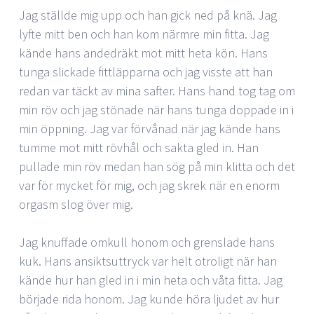
Jag ställde mig upp och han gick ned på knä. Jag
lyfte mitt ben och han kom närmre min fitta. Jag
kände hans andedräkt mot mitt heta kön. Hans
tunga slickade fittläpparna och jag visste att han
redan var täckt av mina safter. Hans hand tog tag om
min röv och jag stönade när hans tunga doppade in i
min öppning. Jag var förvånad när jag kände hans
tumme mot mitt rövhål och sakta gled in. Han
pullade min röv medan han sög på min klitta och det
var för mycket för mig, och jag skrek när en enorm
orgasm slog över mig.
Jag knuffade omkull honom och grenslade hans
kuk. Hans ansiktsuttryck var helt otroligt när han
kände hur han gled in i min heta och våta fitta. Jag
började rida honom. Jag kunde höra ljudet av hur