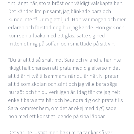
fint långt hår, stora bröst och väldigt välskapta ben.
Det kändes lite pinsamt, jag blinkade bara och
kunde inte få ur mig ett ljud. Hon var mogen och mer
erfaren och förstod nog hur jag kände. Hon gick och
kom sen tillbaka med ett glas, satte sig ned
mittemot mig på soffan och smuttade på sitt vin.
”Du är alltid så snäll mot Sara och vi andra har inte
riktigt haft chansen att prata med dig eftersom det
alltid är ni två tillsammans när du är här. Ni pratar
alltid som skolan och sånt och jag ville bara säga
hur söt och fin du verkligen är. Idag tänkte jag helt
enkelt bara sitta här och beundra dig och prata tills
Sara kommer hem, om det är okej med dig”, sade
hon med ett konstigt leende på sina läppar.
Det var lite lustigt men bak i mina tankar så var