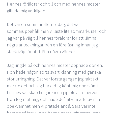
Hennes föräldrar och till och med hennes moster
gillade mig verkligen.
Det var en sommareftermiddag, det var
sommaruppehåll men vi läste lite sommarkurser och
jag var på väg till hennes föräldrar för att lämna
några anteckningar från en föreläsning innan jag
stack iväg för att träffa några vänner.
Jag ringde på och hennes moster öppnade dörren.
Hon hade någon sorts svart klänning med ganska
stor urringning. Det var första gången jag faktiskt
märkte det och jag har aldrig känt mig obekväm i
hennes sällskap tidigare men jag blev lite nervös.
Hon log mot mig, och hade definitivt märkt av min
obekvämhet men vi pratade ändå. Sara var inte
hemma så jag ville ge henne anteckningarna, men