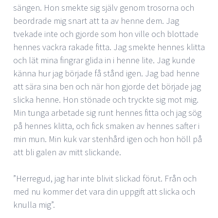
sängen. Hon smekte sig själv genom trosorna och
beordrade mig snart att ta av henne dem. Jag
tvekade inte och gjorde som hon ville och blottade
hennes vackra rakade fitta. Jag smekte hennes klitta
och lät mina fingrar glida in i henne lite. Jag kunde
känna hur jag började få stånd igen. Jag bad henne
att sära sina ben och när hon gjorde det började jag
slicka henne. Hon stönade och tryckte sig mot mig.
Min tunga arbetade sig runt hennes fitta och jag sög
på hennes klitta, och fick smaken av hennes safter i
min mun. Min kuk var stenhård igen och hon höll på
att bli galen av mitt slickande.
”Herregud, jag har inte blivit slickad förut. Från och
med nu kommer det vara din uppgift att slicka och
knulla mig”.