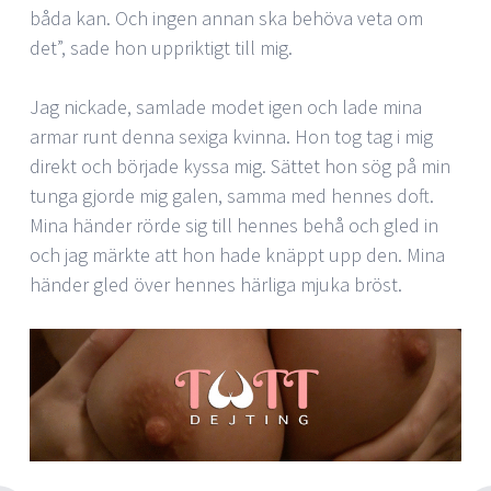
båda kan. Och ingen annan ska behöva veta om
det”, sade hon uppriktigt till mig.
Jag nickade, samlade modet igen och lade mina
armar runt denna sexiga kvinna. Hon tog tag i mig
direkt och började kyssa mig. Sättet hon sög på min
tunga gjorde mig galen, samma med hennes doft.
Mina händer rörde sig till hennes behå och gled in
och jag märkte att hon hade knäppt upp den. Mina
händer gled över hennes härliga mjuka bröst.