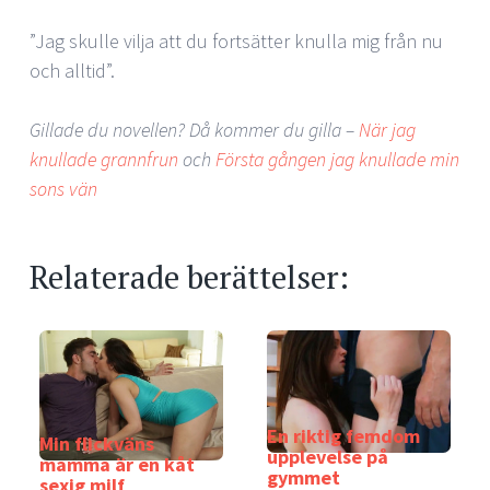
”Jag skulle vilja att du fortsätter knulla mig från nu
och alltid”.
Gillade du novellen? Då kommer du gilla –
När jag
knullade grannfrun
och
Första gången jag knullade min
sons vän
Relaterade berättelser:
En riktig femdom
Min flickväns
upplevelse på
mamma är en kåt
gymmet
sexig milf