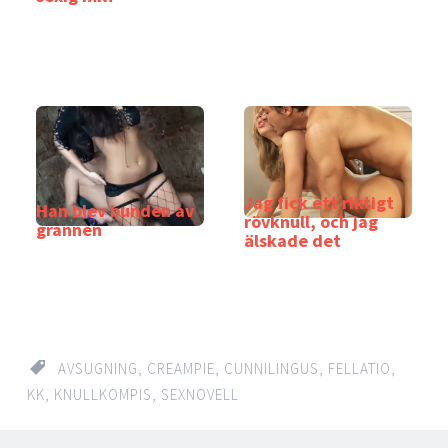
Jag fick ett riktigt
Han blev bunden av
rövknull, och jag
grannen
älskade det
AVSUGNING
,
CREAMPIE
,
CUNNILINGUS
,
FELLATIO
,
KK
,
KNULLKOMPIS
,
SEXNOVELL