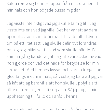
Sakta rörde sig hennes läppar från mitt öra ner till
min hals och hon började pussa mig där.
Jag visste inte riktigt vad jag skulle ta mig till. Jag
visste inte ens vad jag ville. Det här var ett av dem
ögonblick som kan förändra ditt liv för alltid även
om på ett litet sätt. Jag skulle definitivt förändras
om jag tog initiativet till vad som skulle hände. På
samma gång kände jag att jag inte var äcklad av vad
hon gjorde och vad det hade för betydelse för min
sexualitet. Med hennes kyssar och varma tunga som
gled längs med min hals, så visste jag bara att jag var
så kåt att jag bara ville att hon skulle uppfylla sitt
löfte och ge mig en riktig orgasm. Så jag tog in min
upphetsning till fullo och anföll henne.
Jag vände mitt huvud mot henne så våra läppar