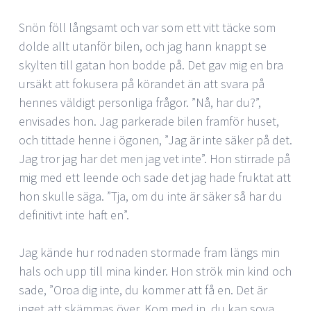
Snön föll långsamt och var som ett vitt täcke som
dolde allt utanför bilen, och jag hann knappt se
skylten till gatan hon bodde på. Det gav mig en bra
ursäkt att fokusera på körandet än att svara på
hennes väldigt personliga frågor. ”Nå, har du?”,
envisades hon. Jag parkerade bilen framför huset,
och tittade henne i ögonen, ”Jag är inte säker på det.
Jag tror jag har det men jag vet inte”. Hon stirrade på
mig med ett leende och sade det jag hade fruktat att
hon skulle säga. ”Tja, om du inte är säker så har du
definitivt inte haft en”.
Jag kände hur rodnaden stormade fram längs min
hals och upp till mina kinder. Hon strök min kind och
sade, ”Oroa dig inte, du kommer att få en. Det är
inget att skämmas över. Kom med in, du kan sova