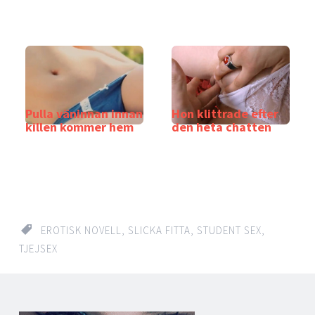
Pulla väninnan innan
Hon klittrade efter
killen kommer hem
den heta chatten
EROTISK NOVELL
,
SLICKA FITTA
,
STUDENT SEX
,
TJEJSEX