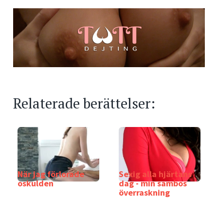
Relaterade berättelser:
När jag förlorade
Sexig alla hjärtans
oskulden
dag - min sambos
överraskning