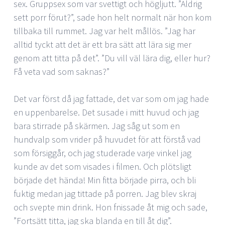
sex. Gruppsex som var svettigt och högljutt. ”Aldrig
sett porr förut?”, sade hon helt normalt när hon kom
tillbaka till rummet. Jag var helt mållös. ”Jag har
alltid tyckt att det är ett bra sätt att lära sig mer
genom att titta på det”. ”Du vill väl lära dig, eller hur?
Få veta vad som saknas?”
Det var först då jag fattade, det var som om jag hade
en uppenbarelse. Det susade i mitt huvud och jag
bara stirrade på skärmen. Jag såg ut som en
hundvalp som vrider på huvudet för att förstå vad
som försiggår, och jag studerade varje vinkel jag
kunde av det som visades i filmen. Och plötsligt
började det hända! Min fitta började pirra, och bli
fuktig medan jag tittade på porren. Jag blev skraj
och svepte min drink. Hon fnissade åt mig och sade,
”Fortsätt titta, jag ska blanda en till åt dig”.