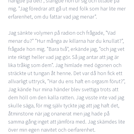
hängde på det!”, slängde hon ur sig och tittade på
mig. ”Jag föredrar att gå ut med folk som har lite mer
erfarenhet, om du fattar vad jag menar”.
Jag sänkte volymen på radion och frågade, ”Vad
menar du?” ”Hur många av killarna har du knullat?”,
frågade hon mig. ”Bara två”, erkände jag, ”och jag vet
inte riktigt heller vad jag gör. Så jag antar att jag är
lika tråkig som dem”. Jag himlade med ögonen och
sträckte ut tungan åt henne. Det var då hon fick ett
allvarligt uttryck, ”Har du ens haft en orgasm förut?”,
Jag kände hur mina händer blev svettiga trots att
dem höll om den kalla ratten. Jag visste inte vad jag
skulle säga, för mig själv tyckte jag att jag haft det,
åtminstone när jag onanerat men jag hade på
samma gång inget att jämföra med. Jag skämdes lite
över min egen naivitet och oerfarenhet.