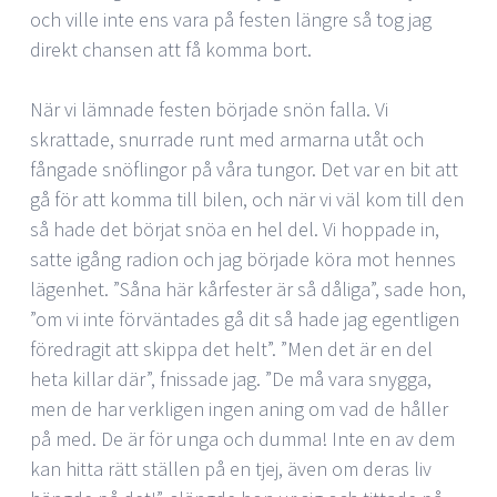
och ville inte ens vara på festen längre så tog jag
direkt chansen att få komma bort.
När vi lämnade festen började snön falla. Vi
skrattade, snurrade runt med armarna utåt och
fångade snöflingor på våra tungor. Det var en bit att
gå för att komma till bilen, och när vi väl kom till den
så hade det börjat snöa en hel del. Vi hoppade in,
satte igång radion och jag började köra mot hennes
lägenhet. ”Såna här kårfester är så dåliga”, sade hon,
”om vi inte förväntades gå dit så hade jag egentligen
föredragit att skippa det helt”. ”Men det är en del
heta killar där”, fnissade jag. ”De må vara snygga,
men de har verkligen ingen aning om vad de håller
på med. De är för unga och dumma! Inte en av dem
kan hitta rätt ställen på en tjej, även om deras liv