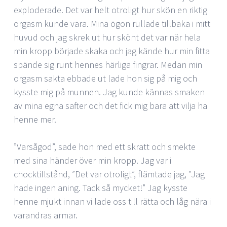
exploderade. Det var helt otroligt hur skön en riktig
orgasm kunde vara. Mina ögon rullade tillbaka i mitt
huvud och jag skrek ut hur skönt det var när hela
min kropp började skaka och jag kände hur min fitta
spände sig runt hennes härliga fingrar. Medan min
orgasm sakta ebbade ut lade hon sig på mig och
kysste mig på munnen. Jag kunde kännas smaken
av mina egna safter och det fick mig bara att vilja ha
henne mer.
”Varsågod”, sade hon med ett skratt och smekte
med sina händer över min kropp. Jag var i
chocktillstånd, ”Det var otroligt”, flämtade jag, ”Jag
hade ingen aning. Tack så mycket!” Jag kysste
henne mjukt innan vi lade oss till rätta och låg nära i
varandras armar.