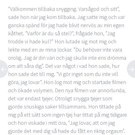
”Välkommen tillbaka snygging. Varsågod och sitt”,
sade hon när jag kom tillbaka. Jag satte mig och var
ganska spänd för jag hade blivit nervös av min egen
kåthet. ”Varför är du så stel?”, frågade hon, ”Jag
trodde vi hade kul?” Hon lutade sig mot mig och
lekte med en av mina lockar. ”Du behöver inte vara
orolig. Jag är din vän och jag skulle inte ens drömma
om att såra dig”. Det var något i vad hon sade, hur
hon sade det till mig. ”Vi gör inget som du inte vill
göra, jag lovar”. Hon log mot mig och startade filmen
och ökade volymen. Den nya filmen var annorlunda,
det var endast tjejer. Otroligt snygga tjejer som
gjorde snuskiga saker tillsammans. Hon tittade på
mig på ett sätt som ingen tjej har tittat på mig tidigare
och hon viskade i mitt öra, ”Jag lovar, att om jag
gjorde det med dig så hade du fått en riktig orgasm”.