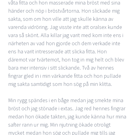
våta fitta och hon masserade mina bröst med sina
händer och nöp i bröstvårtorna. Hon slickade mig
sakta, som om hon ville att jag skulle känna av
varenda vidröring. Jag visste inte att oralsex kunde
vara så skönt. Alla killar jag varit med kom inte ens i
närheten av vad hon gjorde och dem verkade inte
ens ha varit intresserade att slicka fitta. Hon
däremot var tvärtemot, hon tog in mig helt och blev
bara mer intensiv i sitt slickande. Två av hennes
fingrar gled in i min värkande fitta och hon pullade
mig sakta samtidigt som hon sög på min klitta.
Min rygg spändes i en båge medan jag smekte mina
bröst och jag stönade i extas. Jag red hennes fingrar
medan hon ökade takten, jag kunde känna hur mina
safter rann ur mig. Min njutning ökade otroligt
mycket medan hon sög och pullade mig tills jag