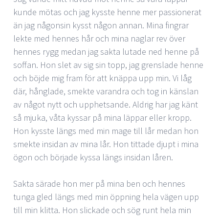
kunde mötas och jag kysste henne mer passionerat
än jag någonsin kysst någon annan. Mina fingrar
lekte med hennes hår och mina naglar rev över
hennes rygg medan jag sakta lutade ned henne på
soffan. Hon slet av sig sin topp, jag grenslade henne
och böjde mig fram för att knäppa upp min. Vi låg
där, hånglade, smekte varandra och tog in känslan
av något nytt och upphetsande. Aldrig har jag känt
så mjuka, våta kyssar på mina läppar eller kropp.
Hon kysste längs med min mage till lår medan hon
smekte insidan av mina lår. Hon tittade djupt i mina
ögon och började kyssa längs insidan låren.
Sakta särade hon mer på mina ben och hennes
tunga gled längs med min öppning hela vägen upp
till min klitta. Hon slickade och sög runt hela min