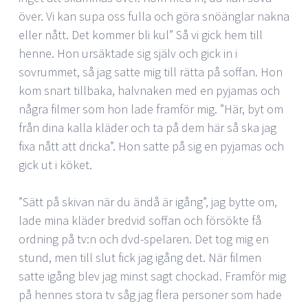
över. Vi kan supa oss fulla och göra snöänglar nakna
eller nått. Det kommer bli kul” Så vi gick hem till
henne. Hon ursäktade sig själv och gick in i
sovrummet, så jag satte mig till rätta på soffan. Hon
kom snart tillbaka, halvnaken med en pyjamas och
några filmer som hon lade framför mig. ”Här, byt om
från dina kalla kläder och ta på dem här så ska jag
fixa nått att dricka”. Hon satte på sig en pyjamas och
gick ut i köket.
”Sätt på skivan när du ändå är igång”, jag bytte om,
lade mina kläder bredvid soffan och försökte få
ordning på tv:n och dvd-spelaren. Det tog mig en
stund, men till slut fick jag igång det. När filmen
satte igång blev jag minst sagt chockad. Framför mig
på hennes stora tv såg jag flera personer som hade