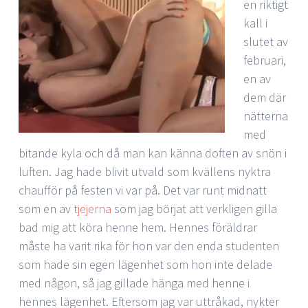
en riktigt
kall i
slutet av
februari,
en av
dem där
nätterna
med
bitande kyla och då man kan känna doften av snön i
luften. Jag hade blivit utvald som kvällens nyktra
chaufför på festen vi var på. Det var runt midnatt
som en av
tjejerna
som jag börjat att verkligen gilla
bad mig att köra henne hem. Hennes föräldrar
måste ha varit rika för hon var den enda studenten
som hade sin egen lägenhet som hon inte delade
med någon, så jag gillade hänga med henne i
hennes lägenhet. Eftersom jag var uttråkad, nykter