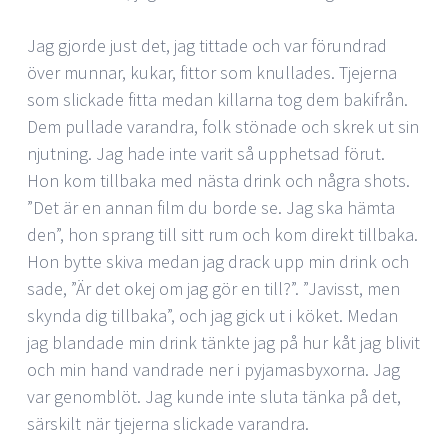
Jag gjorde just det, jag tittade och var förundrad
över munnar, kukar, fittor som knullades. Tjejerna
som slickade fitta medan killarna tog dem bakifrån.
Dem pullade varandra, folk stönade och skrek ut sin
njutning. Jag hade inte varit så upphetsad förut.
Hon kom tillbaka med nästa drink och några shots.
”Det är en annan film du borde se. Jag ska hämta
den”, hon sprang till sitt rum och kom direkt tillbaka.
Hon bytte skiva medan jag drack upp min drink och
sade, ”Är det okej om jag gör en till?”. ”Javisst, men
skynda dig tillbaka”, och jag gick ut i köket. Medan
jag blandade min drink tänkte jag på hur kåt jag blivit
och min hand vandrade ner i pyjamasbyxorna. Jag
var genomblöt. Jag kunde inte sluta tänka på det,
särskilt när tjejerna slickade varandra.