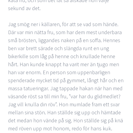
kåta fru, och som det lät så älskade hon varje
sekund av det.
Jag smög ner i källaren, för att se vad som hände.
Där var min nätta fru, som har dem mest underbara
små brösten, liggandes naken på en soffa. Hennes
ben var brett särade och slängda runt en ung
bikerkille som låg på henne och knullade henne
hårt. Han kunde knappt ha varit mer än tjugo men
han var enorm. En person som uppenbarligen
spenderade mycket tid på gymmet, långt hår och en
massa tatueringar. Jag tappade hakan när han med
väsande röst sa till min fru, ”var har du glidmedlet?
Jag vill knulla din röv”. Hon mumlade fram ett svar
mellan sina stön. Han ställde sig upp och hämtade
det medan hon vände på sig. Hon ställde sig på knä
med röven upp mot honom, redo för hans kuk.