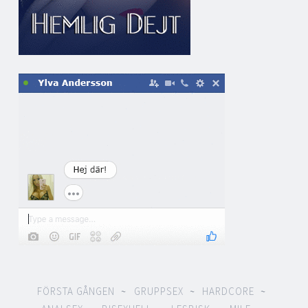
FÖRSTA GÅNGEN
GRUPPSEX
HARDCORE