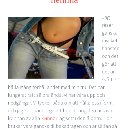
Jag
reser
ganska
mycket i
tjänsten,
och det
gör att
det är
svårt att
hålla igång förhållandet med min fru. Det har
fungerat rätt så bra ändå, vi har våra upp och
nedgångar. Vi tycker båda om att hålla oss i form,
och jag kan bara säga att hon är nog den hetaste
kvinnan av alla
kvinnor
jag sett i den åldern. Hon
brukar vara ganska tillbakadragen och är sällan så