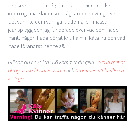
Jag kikade in och såg hur hon började plocka
iordning sina kläder som låg strödda över golvet.
Det var inte dem vanliga kläderna, en massa
jeansplagg och jag funderade över vad som hade
hänt, någon hade börjat knulla min kåta fru och vad
hade förändrat henne så.
Gillade du novellen? Då kommer du gilla –
Sexig milf är
otrogen med hantverkaren
och
Drömmen att knulla en
kollega