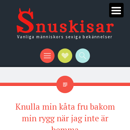
Vanliga människors sexiga bekännelser
Menu
Social
Search
Links
Knulla min kåta fru bakom
min rygg när jag inte är
hemma