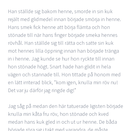
Han ställde sig bakom henne, smorde in sin kuk
rejält med glidmedel innan började smörja in henne.
Hans smek fick henne att börja flämta och hon
stönade till när hans finger började smeka hennes
rövhål. Han ställde sig till rätta och satte sin kuk
mot hennes lilla öppning innan han började tränga
in i henne. Jag kunde se hur hon ryckte till innan
hon stönade högt. Snart hade han glidit in hela
vägen och stannade till. Hon tittade på honom med
en lätt irriterad blick, ”kom igen, knulla min röv nu!
Det var ju därför jag ringde dig!”
Jag såg på medan den här tatuerade ligisten började
knulla min kåta fru röv, hon stönade och kved
medan hans kuk gled in och ut ur henne. De båda
började röra sig i takt med varandra, de måste