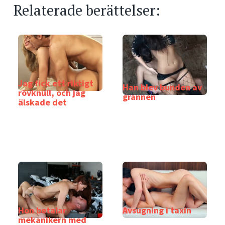
Relaterade berättelser:
Jag fick ett riktigt
Han blev bunden av
rövknull, och jag
grannen
älskade det
Hon betalar
Avsugning i taxin
mekanikern med