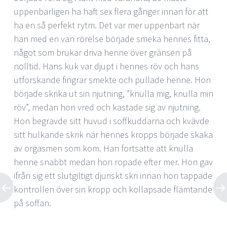
uppenbarligen ha haft sex flera gånger innan för att
ha en så perfekt rytm. Det var mer uppenbart när
han med en van rörelse började smeka hennes fitta,
något som brukar driva henne över gränsen på
nolltid. Hans kuk var djupt i hennes röv och hans
utforskande fingrar smekte och pullade henne. Hon
började skrika ut sin njutning, ”knulla mig, knulla min
röv”, medan hon vred och kastade sig av njutning.
Hon begravde sitt huvud i soffkuddarna och kvävde
sitt hulkande skrik när hennes kropps började skaka
av orgasmen som kom. Han fortsatte att knulla
henne snabbt medan hon ropade efter mer. Hon gav
ifrån sig ett slutgiltigt djuriskt skri innan hon tappade
kontrollen över sin kropp och kollapsade flämtande
på soffan.