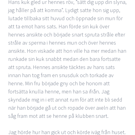
Hans kuk gled ur hennes röv, ”sätt dig upp din slyna,
jag håller på att komma”. Lydigt satte hon sig upp,
lutade tillbaka sitt huvud och öppnade sin mun för
att ta emot hans sats. Han förde sin kuk över
hennes ansikte och började snart spruta stråle efter
stråle av sperma i hennes mun och över hennes
ansikte. Hon viskade att hon ville ha mer medan han
runkade sin kuk snabbt medan den bara fortsatte
att spruta. Hennes ansikte täcktes av hans sats
innan han tog fram en snusduk och torkade av
henne. Min fru började gny och be honom att
fortsätta knulla henne, men han sa ifrån. Jag
skyndade mig in i ett annat rum för att inte bli sedd
när han började gå ut och ropade över axeln att han
såg fram mot att se henne på klubben snart.
Jag hörde hur han gick ut och körde iväg från huset.