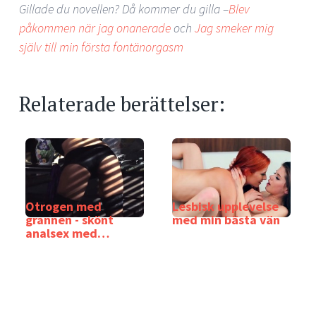
Gillade du novellen? Då kommer du gilla –
Blev
påkommen när jag onanerade
och
Jag smeker mig
själv till min första fontänorgasm
Relaterade berättelser:
Otrogen med
Lesbisk upplevelse
grannen - skönt
med min bästa vän
analsex med
grannen