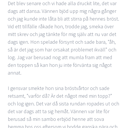
Det blev senare och vi hade alla druckit lite, det var
dags att dansa. Vännen bjöd upp mig några gånger
och jag kunde inte låta bli att stirra på hennes bröst.
Vid ett tillfälle råkade hon, trodde jag, smeka över
mitt skrev och jag tänkte för mig själv att nu var det
dags igen. Hon spelade försynt och sade bara, ”åh,
så är det jag som har orsakat problemet ikväll” och
log. Jag var berusad nog att mumla fram att med
den toppen så kan hon ju inte förvänta sig något
annat.
I gensvar smekte hon sina bröstvårtor och sade
retsamt, ”varför då? Är det något med min topp?”
och log igen. Det var då sista rundan ropades ut och
det var dags att ta sig hemåt. Vännen var lite för
berusad så min sambo erbjöd henne att sova
hemma hos oss eftersom vi bodde ganska nära och