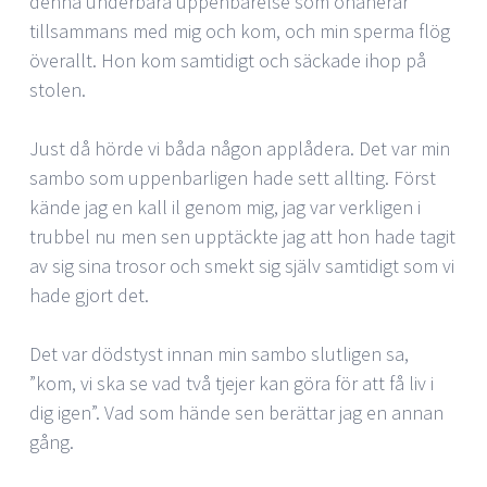
denna underbara uppenbarelse som onanerar
tillsammans med mig och kom, och min sperma flög
överallt. Hon kom samtidigt och säckade ihop på
stolen.
Just då hörde vi båda någon applådera. Det var min
sambo som uppenbarligen hade sett allting. Först
kände jag en kall il genom mig, jag var verkligen i
trubbel nu men sen upptäckte jag att hon hade tagit
av sig sina trosor och smekt sig själv samtidigt som vi
hade gjort det.
Det var dödstyst innan min sambo slutligen sa,
”kom, vi ska se vad två tjejer kan göra för att få liv i
dig igen”. Vad som hände sen berättar jag en annan
gång.