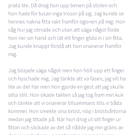
prata lite. Då drog hon upp benen på stolen och
hon hade för tusan inga trosor på sig. Jag kunde se
hennes nakna fitta rakt framför ögonen på mig. Hon
såg hur jag stirrade och utan att säga något förde
hon ner sin hand och lät ett finger glida in i sin fitta.
Jag kunde knappt förstå att hon onanerar framför
mig.
Jag började säga något men hon höll upp ett finger
och hyschade mig. Jag tänkte att va fasen, jag vill ha
lite av det här men hon gjorde en gest att jag skulle
sitta still. Hon ökade takten så jag tog fram min kuk
och tänkte att vi onanerar tillsammans tills vi båda
kommer. Hon smekte sina bröst, nöp i bröstvårtorna
medan jag tittade på. När hon drog ut sitt finger ur
fittan och slickade av det så nådde jag min gräns av