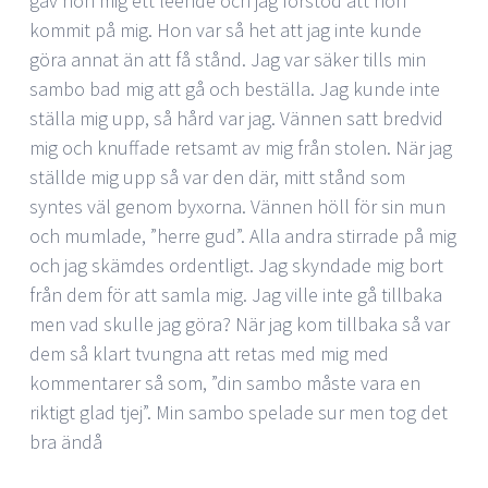
gav hon mig ett leende och jag förstod att hon
kommit på mig. Hon var så het att jag inte kunde
göra annat än att få stånd. Jag var säker tills min
sambo bad mig att gå och beställa. Jag kunde inte
ställa mig upp, så hård var jag. Vännen satt bredvid
mig och knuffade retsamt av mig från stolen. När jag
ställde mig upp så var den där, mitt stånd som
syntes väl genom byxorna. Vännen höll för sin mun
och mumlade, ”herre gud”. Alla andra stirrade på mig
och jag skämdes ordentligt. Jag skyndade mig bort
från dem för att samla mig. Jag ville inte gå tillbaka
men vad skulle jag göra? När jag kom tillbaka så var
dem så klart tvungna att retas med mig med
kommentarer så som, ”din sambo måste vara en
riktigt glad tjej”. Min sambo spelade sur men tog det
bra ändå