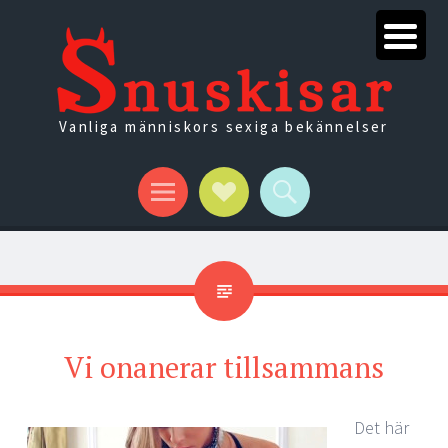
Vanliga människors sexiga bekännelser
Menu
Social
Search
Links
Vi onanerar tillsammans
Det här