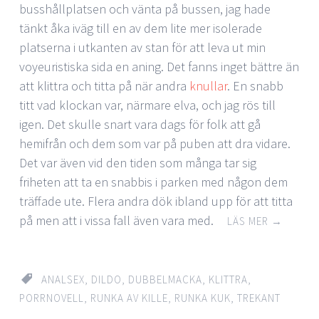
busshållplatsen och vänta på bussen, jag hade
tänkt åka iväg till en av dem lite mer isolerade
platserna i utkanten av stan för att leva ut min
voyeuristiska sida en aning. Det fanns inget bättre än
att klittra och titta på när andra
knullar
. En snabb
titt vad klockan var, närmare elva, och jag rös till
igen. Det skulle snart vara dags för folk att gå
hemifrån och dem som var på puben att dra vidare.
Det var även vid den tiden som många tar sig
friheten att ta en snabbis i parken med någon dem
träffade ute. Flera andra dök ibland upp för att titta
på men att i vissa fall även vara med.
LÄS MER
→
ANALSEX
,
DILDO
,
DUBBELMACKA
,
KLITTRA
,
PORRNOVELL
,
RUNKA AV KILLE
,
RUNKA KUK
,
TREKANT