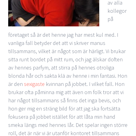
av alla
kollegor
på
företaget så är det henne jag har mest kul med. I
vanliga fall betyder det att vi skriver manus
tillsammans, vilket är något som är härligt. Vi brukar
sitta runt bordet på mitt rum, och jag älskar doften
av hennes parfym, att stirra på hennes otroliga
blonda hår och sakta klä av henne i min fantasi. Hon
är den
sexigaste
kvinnan på jobbet. I vilket fall. Hon
brukar ofta påminna mig att även om folk tror att vi
har något tillsammans så finns det inga bevis, och
hon ger mig en sträng bild för att jag ska fortsätta
fokusera på jobbet istället för att låta min hand
smeka längs med hennes lår. Det spelar ingen större
roll, det är när vi är utanför kontoret tillsammans