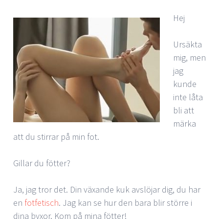
Hej
Ursäkta
mig, men
jag
kunde
inte låta
bli att
märka
att du stirrar på min fot.
Gillar du fötter?
Ja, jag tror det. Din växande kuk avslöjar dig, du har
en
fotfetisch
. Jag kan se hur den bara blir större i
dina byxor. Kom på mina fötter!