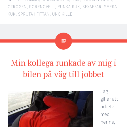
OTROGEN
,
PORRNOVELL
,
RUNKA KUK
,
SEXAFFÄR
,
SMEKA
KUK
,
SPRUTA I FITTAN
,
UNG KILLE
Min kollega runkade av mig i
bilen på väg till jobbet
Jag
gillar att
arbeta
med
henne,