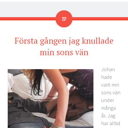
Första gången jag knullade
min sons vän
Johan
hade
varit min
sons vän
under
många
år. Jag
har alltid