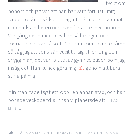
tyckt om
honom och jag vet att han har varit förtjust i mig.
Under tonåren så kunde jag inte låta bli att ta emot
uppmärksamheten och även flirta lite med honom.
Var gång det hände blev han så förlägen och
rodnade, det var så sött. När han kom i övre tonåren
så såg jag att sons vän vuxit till sig till en ung och
snygg man, det var i slutet av gymnasietiden som jag
insåg det. Han kunde göra mig
kåt
genom att bara
stirra på mig.
Min man hade tagit ett jobb i en annan stad, och han
började veckopendla innan vi planerade att
LÄS
MER
→
KÅT MAMMA
,
KNULLKOMPIS
,
MILF
,
MOGEN KVINNA
,