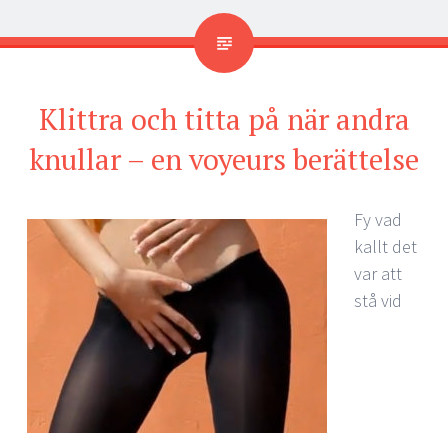
Klittra och titta på när andra
knullar – en voyeurs berättelse
Fy vad
kallt det
var att
stå vid